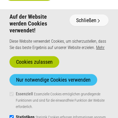
Auf der Website
Schließen
werden Cookies
verwendet!
DataCollect Traffic Systems GmbH
Diese Website verwendet Cookies, um sicherzustellen, dass
Heinrich-Hertz-Straße 1
Sie das beste Ergebnis auf unserer Website erzielen.
Mehr
50170 Kerpen
+49 (0) 2273 5956-110
Mo - Fr von 8 - 17 Uhr
info@datacollect.com
Distributoren LogIn
Essenziell
Essenzielle Cookies ermöglichen grundlegende
Funktionen und sind für die einwandfreie Funktion der Website
erforderlich.
© 2026 DataCollect Traffic Systems GmbH
Statistiken
Statistik Cookies erfassen Informationen anonym.