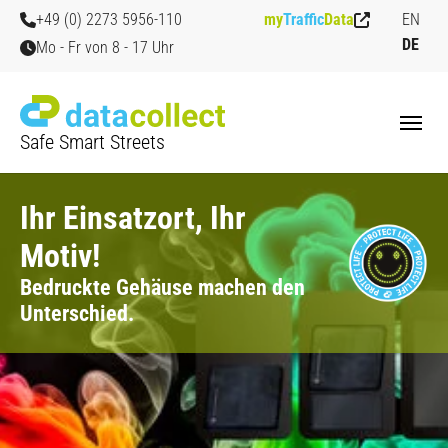
Zum Hauptinhalt springen
Skip to page footer
+49 (0) 2273 5956-110
my
Traffic
Data
EN
DE
Mo - Fr von 8 - 17 Uhr
Safe Smart Streets
Ihr Einsatzort, Ihr
Motiv!
Bedruckte Gehäuse machen den
Unterschied.