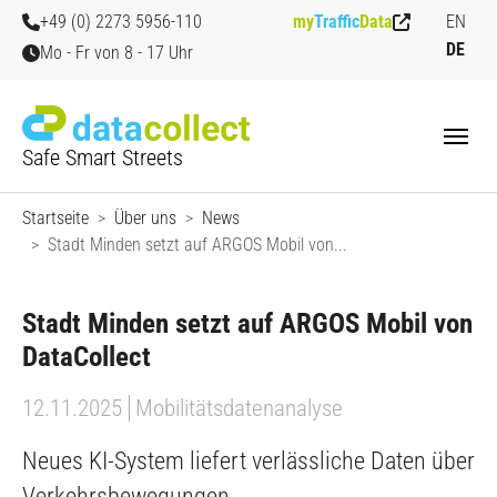
Zum Hauptinhalt springen
Skip to page footer
+49 (0) 2273 5956-110
my
Traffic
Data
EN
DE
Mo - Fr von 8 - 17 Uhr
Safe Smart Streets
Sie sind hier:
Startseite
Über uns
News
Stadt Minden setzt auf ARGOS Mobil von...
Stadt Minden setzt auf ARGOS Mobil von
DataCollect
12.11.2025
Mobilitätsdatenanalyse
Neues KI-System liefert verlässliche Daten über
Verkehrsbewegungen