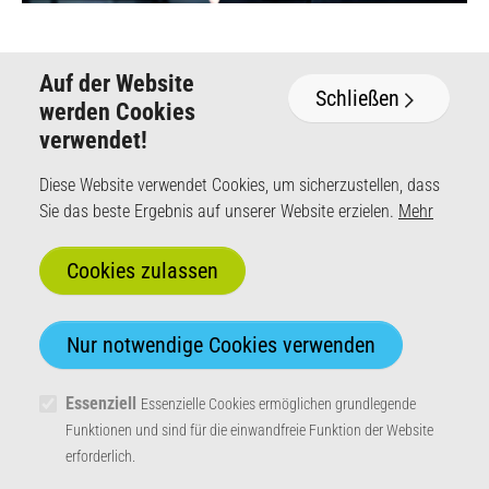
Auf der Website
Schließen
werden Cookies
verwendet!
DataCollect Traffic Systems GmbH
Diese Website verwendet Cookies, um sicherzustellen, dass
Heinrich-Hertz-Straße 1
Sie das beste Ergebnis auf unserer Website erzielen.
Mehr
50170 Kerpen
+49 (0) 2273 5956-110
Mo - Fr von 8 - 17 Uhr
info@datacollect.com
Distributoren LogIn
Essenziell
Essenzielle Cookies ermöglichen grundlegende
Funktionen und sind für die einwandfreie Funktion der Website
erforderlich.
© 2026 DataCollect Traffic Systems GmbH