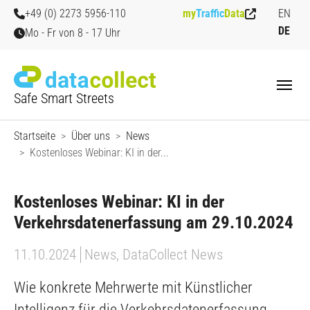
Zum Hauptinhalt springen
Skip to page footer
+49 (0) 2273 5956-110
my
Traffic
Data
EN
DE
Mo - Fr von 8 - 17 Uhr
Safe Smart Streets
Sie sind hier:
Startseite
Über uns
News
Kostenloses Webinar: KI in der...
Kostenloses Webinar: KI in der
Verkehrsdatenerfassung am 29.10.2024
11.10.2024
News, DataCollect News
Wie konkrete Mehrwerte mit Künstlicher
Intelligenz für die Verkehrsdatenerfassung